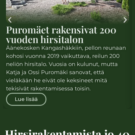
Puromäet rakensivat 200
vuoden hirsitalon
Äänekosken Kangashäkkiin, pellon reunaan
kohosi vuonna 2019 vaikuttava, reilun 200
neliön hirsitalo. Vuosia on kulunut, mutta
Katja ja Ossi Puromäki sanovat, että
vieläkään he eivät ole keksineet mitä
tekisivät rakentamisessa toisin.
Lue lisää
Hirsirakentamista jo 40