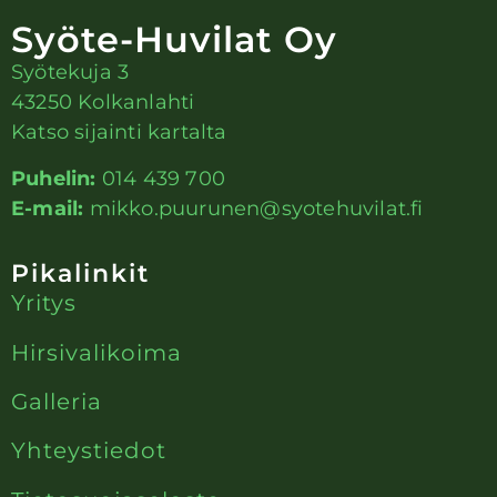
Syöte-Huvilat Oy
Syötekuja 3
43250 Kolkanlahti
Katso sijainti kartalta
Puhelin:
014 439 700
E-mail:
mikko.puurunen@syotehuvilat.fi
Pikalinkit
Yritys
Hirsivalikoima
Galleria
Yhteystiedot