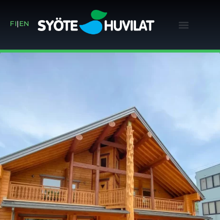
FI
|
EN